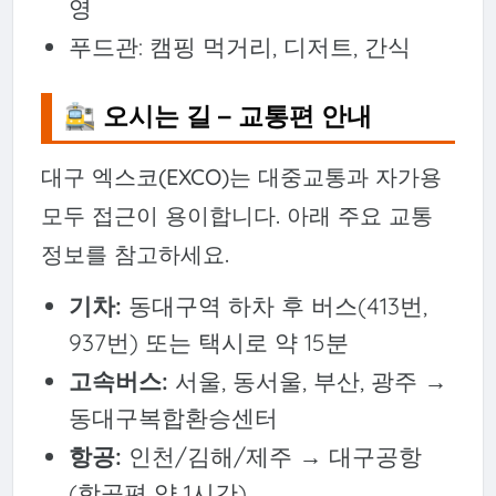
영
푸드관: 캠핑 먹거리, 디저트, 간식
🚉 오시는 길 – 교통편 안내
대구 엑스코(EXCO)는 대중교통과 자가용
모두 접근이 용이합니다. 아래 주요 교통
정보를 참고하세요.
기차:
동대구역 하차 후 버스(413번,
937번) 또는 택시로 약 15분
고속버스:
서울, 동서울, 부산, 광주 →
동대구복합환승센터
항공:
인천/김해/제주 → 대구공항
(항공편 약 1시간)